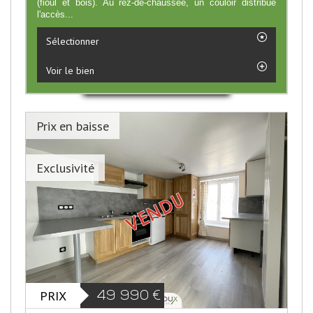
(fioul et bois). Au rez-de-chaussée, un couloir distribue
l'accès...
Sélectionner
Voir le bien
Prix en baisse
Exclusivité
PRIX
49 990
€