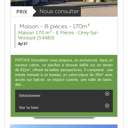
PRIX
Nous consulter
Maison - 8 pièces - 170m²
Maison 170 m² - 8 Pièces - Cirey-Sur-
Vezouze (54480)
Ref 87
PATOUX Immobilier vous propose, en exclusivité, dans un
secteur calme, ce pavillon à rénover édifié sur un terrain
de 811m², offrant de belles perspectives. Il comprend : une
entrée menant à un bureau, un salon-séjour de 28m² avec
accès sur balcon, un espace cuisine, une salle de bains,
des...
Sélectionner
Voir le bien