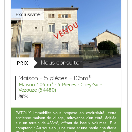
Exclusivité
PRIX
Nous consulter
Maison - 5 pièces - 105m²
Maison 105 m² - 5 Pièces - Cirey-Sur-
Vezouze (54480)
Ref 96
PATOUX Immobilier vous propose en exclusivité, cette
ancienne maison de village, mitoyenne d'un côté, édifiée
sur un terrain de 453m², offrant de beaux volumes. Elle
comprend : Au sous-sol, une cave et une partie chaufferie