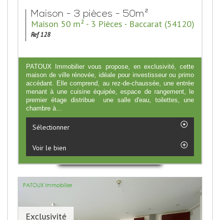
Maison - 3 pièces - 50m²
Maison 50 m² - 3 Pièces - Baccarat (54120)
Ref 128
PATOUX Immobilier vous propose, en exclusivité, cette
maison de ville rénovée, idéale pour investisseur ou primo
accédant. Elle comprend, au rez-de-chaussée, une entrée
menant à une cuisine équipée, espace de rangement, le
premier étage distribue une salle d'eau, toilettes, une
chambre à...
Sélectionner
Voir le bien
Exclusivité