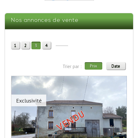
Nos annonces de vente
1
2
4
3
Prix
Date
Trier par :
Exclusivité