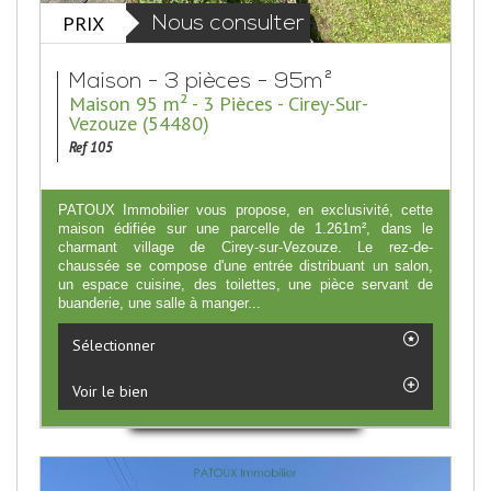
PRIX
Nous consulter
Maison - 3 pièces - 95m²
Maison 95 m² - 3 Pièces - Cirey-Sur-
Vezouze (54480)
Ref 105
PATOUX Immobilier vous propose, en exclusivité, cette
maison édifiée sur une parcelle de 1.261m², dans le
charmant village de Cirey-sur-Vezouze. Le rez-de-
chaussée se compose d'une entrée distribuant un salon,
un espace cuisine, des toilettes, une pièce servant de
buanderie, une salle à manger...
Sélectionner
Voir le bien