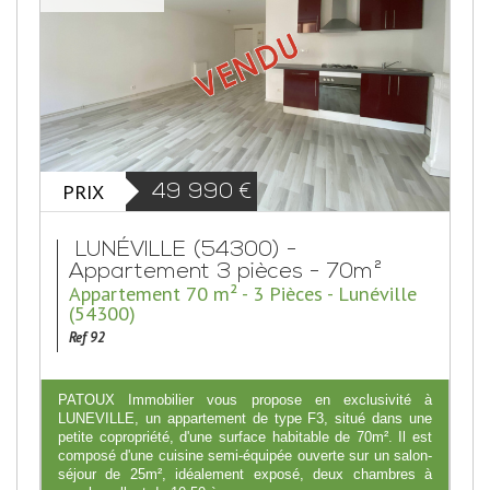
PRIX
49 990
€
LUNÉVILLE (54300) -
Appartement 3 pièces - 70m²
Appartement 70 m² - 3 Pièces - Lunéville
(54300)
Ref 92
PATOUX Immobilier vous propose en exclusivité à
LUNEVILLE, un appartement de type F3, situé dans une
petite copropriété, d'une surface habitable de 70m². Il est
composé d'une cuisine semi-équipée ouverte sur un salon-
séjour de 25m², idéalement exposé, deux chambres à