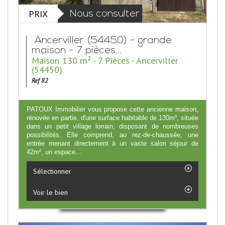
PRIX
Nous consulter
Ancerviller (54450) - grande
maison - 7 pièces...
Maison 130 m² - 7 Pièces - Ancerviller
(54450)
Ref 82
PATOUX Immobilier vous propose cette ancienne maison,
rénovée en partie, d'une surface habitable de 130m², située
dans un petit village lorrain, disposant de nombreuses
possibilités. Elle comprend, au rez-de-chaussée, une
entrée menant directement à un vaste salon séjour de
42m², un espace...
Sélectionner
Voir le bien