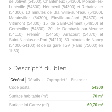
de Jolivet (54300), Chanteheux (54300), Moncel-lès-
Lunéville (54300), Hériménil (54300) et Rehainviller
(54300). 10 minutes de Blainville-sur-l'eau (54360),
Marainviller (54300), Einville-au-Jard (54370) et
Vitrimont (54300). 15' de Saint-Clément (54950) et
Gerbéviller (54830), 20' de Dombasle-sur-Meurthe
(54110), Fréménil (54450), Arracourt (54370) et
Saint-Nicolas-de-Port (54210). 30 minutes de Nancy
(54000-54100) et de sa gare TGV (Paris (75000) en
1h30).
>
Descriptif du bien
Général
Détails +
Copropriété
Financier
Code postal
54300
Surface habitable (m²)
70 m²
Surface loi Carrez (m²)
69,70 m²