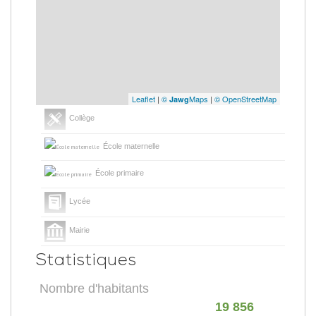
Leaflet
|
©
Maps
|
© OpenStreetMap
Jawg
Collège
École maternelle
École primaire
Lycée
Mairie
Statistiques
Nombre d'habitants
19 856