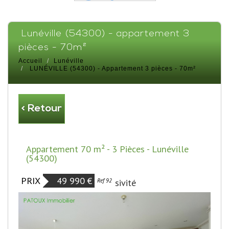
lunéville (54300) - appartement 3
pièces - 70m²
Accueil
Lunéville
LUNÉVILLE (54300) - Appartement 3 pièces - 70m²
< Retour
Appartement 70 m² - 3 Pièces - Lunéville
(54300)
PRIX
49 990
€
Exclusivité
Ref 92