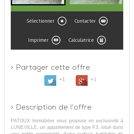
Sélectionner
Contacter
Imprimer
Calculatrice
>
Partager cette offre
+1
+1
>
Description de l'offre
PATOUX Immobilier vous propose en exclusivité à
LUNEVILLE, un appartement de type F3, situé dans
une petite copropriété, d'une surface habitable de