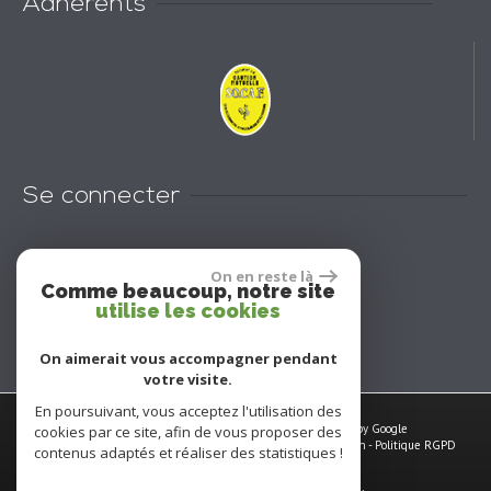
Adhérents
Se connecter
On en reste là
Espace propriétaires
Comme beaucoup, notre site
utilise les cookies
On aimerait vous accompagner pendant
votre visite.
En poursuivant, vous acceptez l'utilisation des
© 2026 | Tous droits réservés | Traduction powered by Google
cookies par ce site, afin de vous proposer des
Plan du site
-
Mentions légales
-
Nos honoraires
-
Liens
-
Admin
-
Politique RGPD
contenus adaptés et réaliser des statistiques !
Site internet compatible multi-supports,