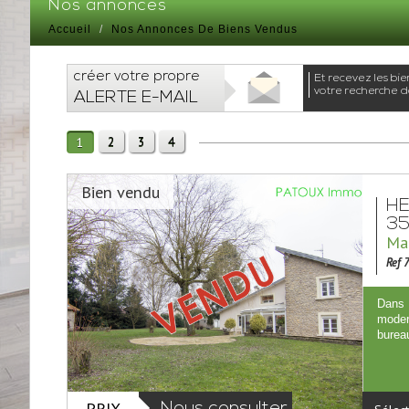
Nos annonces
Accueil
Nos Annonces De Biens Vendus
créer votre propre
et recevez les biens correspondants à
votre recherche da
ALERTE E-MAIL
2
3
4
1
Bien vendu
HE
35
Mai
Ref 
Dans 
moder
burea
PRIX