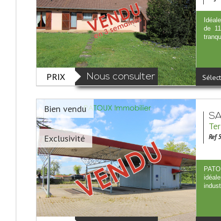
Idéale
de 11
tranqu
PRIX
Nous consulter
Sélect
Bien vendu
SA
Ter
Exclusivité
Ref 
PATOU
idéal
indust