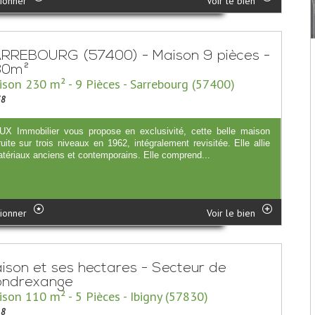
ionner
Voir le bien
RREBOURG (57400) - Maison 9 pièces -
30m²
son 230 m² - 9 Pièces - Sarrebourg (57400)
58
X Immobilier vous propose en exclusivité, cette belle maison
uite sur trois niveaux en 1962, intégralement revisitée. Elle allie
atériaux anciens et contemporains. Elle comprend...
ionner
Voir le bien
ison et ses hectares - Secteur de
ndrexange
son 110 m² - 5 Pièces - Ibigny (57830)
18