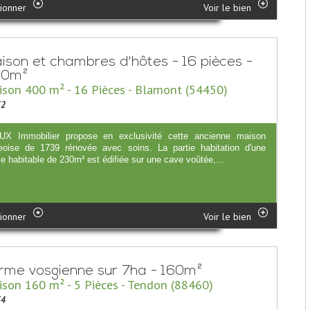
ionner
Voir le bien
ison et chambres d'hôtes - 16 pièces -
00m²
son 400 m² - 16 Pièces - Blamont (54450)
32
X Immobilier propose en exclusivité cette ancienne maison
eoise de 1739 rénovée avec soins. La partie habitation d'une
e habitable de 230m² est édifiée sur une cave voûtée,...
ionner
Voir le bien
rme vosgienne sur 7ha - 160m²
son 160 m² - 5 Pièces - Tendon (88460)
34