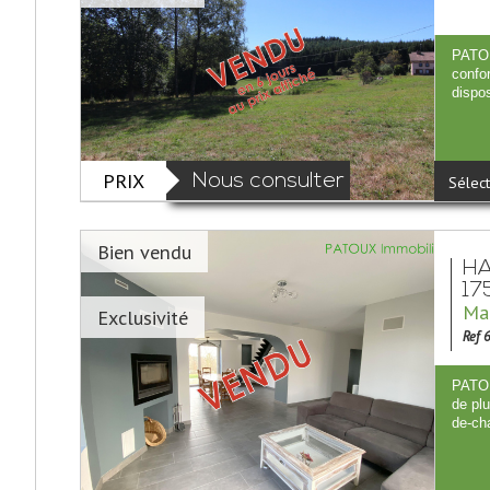
PATOU
confo
dispos
PRIX
Nous consulter
Sélect
Bien vendu
HA
17
Mai
Exclusivité
Ref 
PATOU
de plu
de-ch