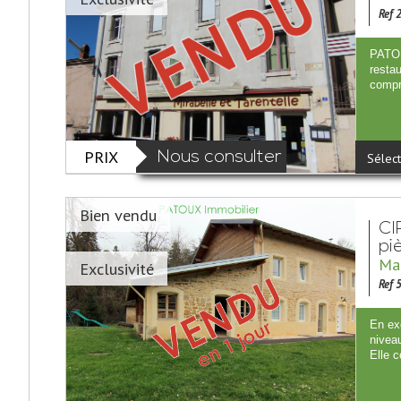
Ref 
PATOU
resta
compr
PRIX
Nous consulter
Sélect
Bien vendu
CI
piè
Mai
Exclusivité
Ref 
En ex
niveau
Elle c