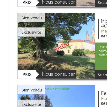
PRIX
Nous consulter
Sélect
Bien vendu
Ma
4
Mai
Exclusivité
Ref 
PATOU
bourg
surfac
PRIX
Nous consulter
Sélect
Bien vendu
Fe
Mai
Exclusivité
Ref 