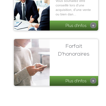
Vous souhaitez être
conseillé lors d'une
acquisition, d'une vente
ou bien dan...
+
Plus d'infos
Forfait
D'honoraires
+
Plus d'infos