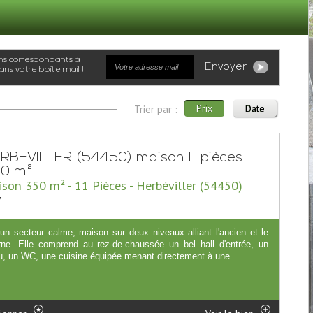
Envoyer
ns votre boîte mail !
Prix
Date
Trier par :
RBEVILLER (54450) maison 11 pièces -
0 m²
son 350 m² - 11 Pièces - Herbéviller (54450)
7
un secteur calme, maison sur deux niveaux alliant l'ancien et le
ne. Elle comprend au rez-de-chaussée un bel hall d'entrée, un
u, un WC, une cuisine équipée menant directement à une...