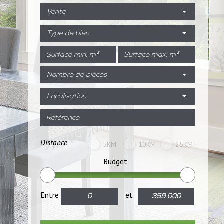
Vente
Type de bien
Nombre de pièces
Localisation
Distance
5KM
10KM
25KM
Budget
Entre
et