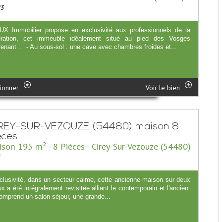
23
X Immobilier propose en exclusivité aux professionnels de la
uration, cet immeuble idéalement situé au pied des Vosges
enant : - Au sous-sol : une cave avec chambres froides et...
ionner
Voir le bien
REY-SUR-VEZOUZE (54480) maison 8
ces -...
son 195 m² - 8 Pièces - Cirey-Sur-Vezouze (54480)
5
clusivité, dans un secteur calme, cette ancienne maison sur deux
x a été intégralement revisitée alliant le contemporain et l'ancien.
omprend un salon-séjour, une grande...