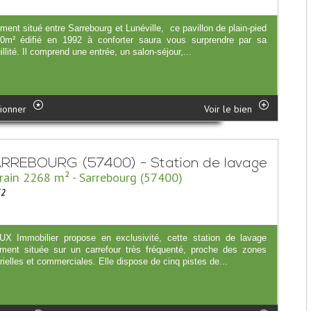
ment situé entre Sarrebourg et Lunéville, ce pavillon de plain-pied
0m² édifié en 1992 à conforter saura vous surprendre par sa
illité. Il comprend une entrée, un salon-séjour,...
ionner
Voir le bien
RREBOURG (57400) - Station de lavage
rain 2268 m² - Sarrebourg (57400)
52
X Immobilier propose en exclusivité, cette station de lavage
ement située sur un carrefour très fréquenté, proche des zones
rielles et commerciales. Elle dispose de cinq pistes de...