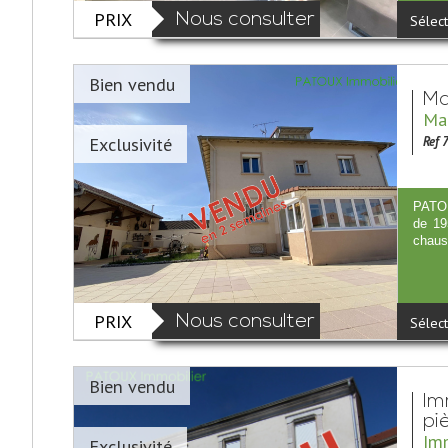
PRIX
Nous consulter
Sélect
Bien vendu
Ma
Mai
Exclusivité
Ref 
PATOU
de 19
chaus
PRIX
Nous consulter
Sélect
Bien vendu
Im
pi
Imm
Exclusivité