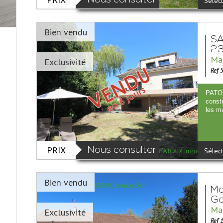
Nous consulter
Sélect
Bien vendu
SA
2
Mai
Exclusivité
Ref 
PATOU
constr
les m
PRIX
Nous consulter
Sélect
Bien vendu
Ma
Go
Mai
Exclusivité
Ref 