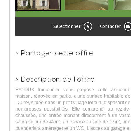
Sélectionner
Contacter
>
Partager cette offre
>
Description de l'offre
PATOUX Immobilier vous propose cette ancienne
maison, rénovée en partie, d'une surface habitable de
130m², située dans un petit village lorrain, disposant de
nombreuses possibilités. Elle comprend, au rez-de-
chaussée, une entrée menant directement à un vaste
salon séjour de 42m², un espace cuisine de 17m², une
buanderie à aménager et un WC. L'accès au garage et