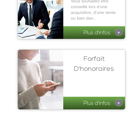
Vous souhaitez être
conseillé lors d'une
acquisition, d'une vente
ou bien dan...
+
Plus d'infos
Forfait
D'honoraires
+
Plus d'infos