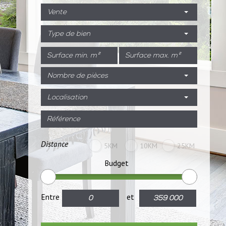
Vente
Type de bien
Nombre de pièces
Localisation
Distance
5KM
10KM
25KM
Budget
Entre
et