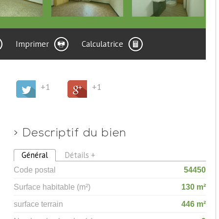
Imprimer
Calculatrice
+1
+1
>
Descriptif du bien
Général
Détails +
Code postal
54450
Surface habitable (m²)
130 m²
surface terrain
446 m²