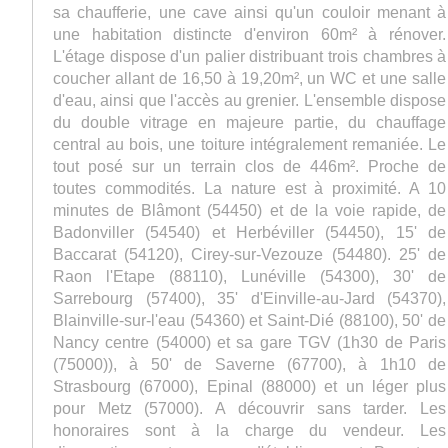
sa chaufferie, une cave ainsi qu'un couloir menant à
une habitation distincte d'environ 60m² à rénover.
L'étage dispose d'un palier distribuant trois chambres à
coucher allant de 16,50 à 19,20m², un WC et une salle
d'eau, ainsi que l'accès au grenier. L'ensemble dispose
du double vitrage en majeure partie, du chauffage
central au bois, une toiture intégralement remaniée. Le
tout posé sur un terrain clos de 446m². Proche de
toutes commodités. La nature est à proximité. A 10
minutes de Blâmont (54450) et de la voie rapide, de
Badonviller (54540) et Herbéviller (54450), 15' de
Baccarat (54120), Cirey-sur-Vezouze (54480). 25' de
Raon l'Etape (88110), Lunéville (54300), 30' de
Sarrebourg (57400), 35' d'Einville-au-Jard (54370),
Blainville-sur-l'eau (54360) et Saint-Dié (88100), 50' de
Nancy centre (54000) et sa gare TGV (1h30 de Paris
(75000)), à 50' de Saverne (67700), à 1h10 de
Strasbourg (67000), Epinal (88000) et un léger plus
pour Metz (57000). A découvrir sans tarder. Les
honoraires sont à la charge du vendeur. Les