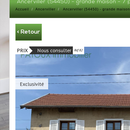
ancerviller (54450) - grande maison - 7
Accueil
Ancerviller
Ancerviller (54450) - grande maison
< Retour
PRIX
Nous consulter
Ref 82
Exclusivité