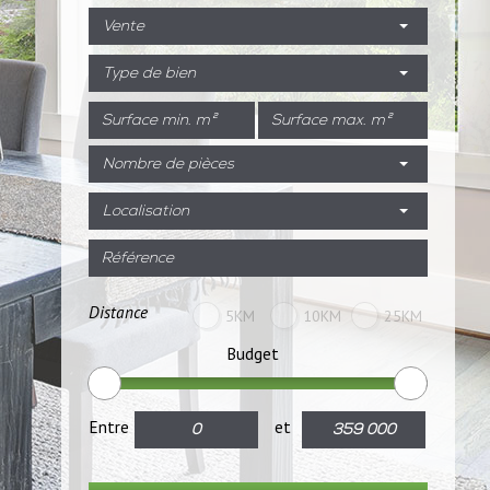
Vente
Type de bien
Nombre de pièces
Localisation
Distance
5KM
10KM
25KM
Budget
Entre
et