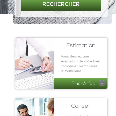
RECHERCHER
Estimation
Vous désirez une
évaluation de votre bien
immobilier Remplissez
le formulaire...
+
Plus d'infos
Conseil