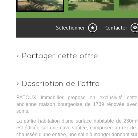
Sélectionner
Contacter
>
Partager cette offre
>
Description de l'offre
PATOUX Immobilier propose en exclusivité cette
ancienne maison bourgeoise de 1739 rénovée avec
soins.
La partie habitation d'une surface habitable de 230m²
est édifiée sur une cave voûtée, composée au rez-de-
chaussée d'une entrée, une salle à manger donnant sur