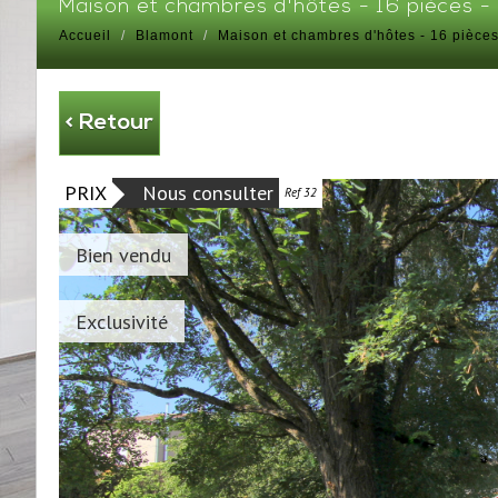
maison et chambres d'hôtes - 16 pièces 
Accueil
Blamont
Maison et chambres d'hôtes - 16 pièce
< Retour
PRIX
Nous consulter
Ref 32
Bien vendu
Exclusivité