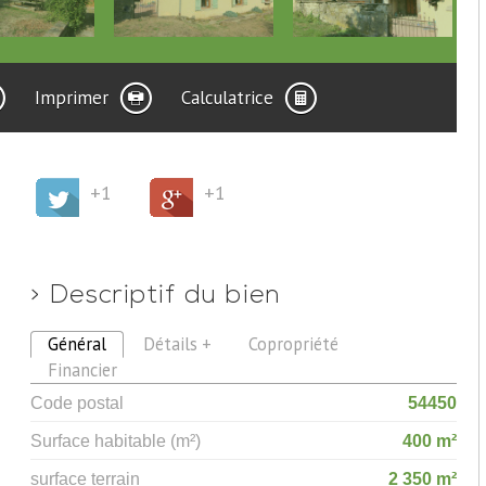
Imprimer
Calculatrice
+1
+1
>
Descriptif du bien
Général
Détails +
Copropriété
Financier
Code postal
54450
Surface habitable (m²)
400 m²
surface terrain
2 350 m²