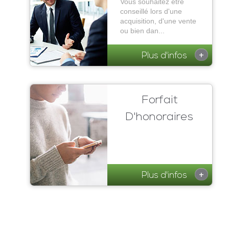
Vous souhaitez être
conseillé lors d'une
acquisition, d'une vente
ou bien dan...
+
Plus d'infos
Forfait
D'honoraires
+
Plus d'infos