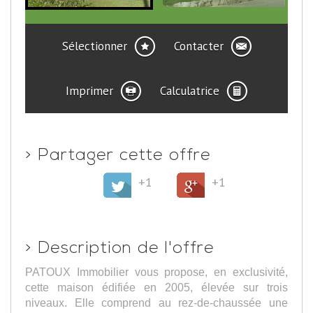
Sélectionner
Contacter
Imprimer
Calculatrice
>
Partager cette offre
+1
+1
>
Description de l'offre
PATOUX Immobilier vous propose, en exclusivité,
cette maison édifiée en 2005, élevée sur trois
niveaux. Elle comprend au rez-de-chaussée une