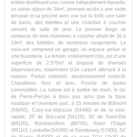
entrée distribuant une cuisine intégralement équipée,
un salon séjour de 34m², donnant accès à une vaste
terrasse et sa piscine avec vue sur la forêt, une salle
de bains, des toilettes et une chambre à coucher
servant de salle de jeux. Le premier étage se
compose de trois chambres à coucher allant de 16 à
19m², des toilettes, de nombreux rangements. Le
sous-sol comprend un garage, un espace atelier et
une buanderie. Le terrain, entièrement clos, est d’une
superficie de 2.370m² et dispose de diverses
dépendances, notamment d'un carport attenant à la
maison. Portail motorisé, assainissement collectif.
Chaudières fioul et bois. Proche de toutes
commodités. La nature est à portée de main, le lac
de Pierre-Percée à deux pas ainsi que la base
nautique et l'aventure parc, à 15 minutes de Blâmont
(54450), Cirey-sur-Vezouze (54480) et de la voie-
rapide, 20' de Baccarat (54120), 30' de Saint-Dié
(88100), Rambervillers (88700), Raon l'Etape
(88110), Lunéville (54300) et Sarrebourg (57400), 50'
de Nancy (54000) et de sa gare TGV (1h30 de