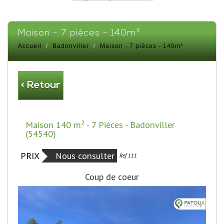
maison - 7 pièces - 140m²
Accueil
Badonviller
Maison - 7 pièces - 140m²
< Retour
Maison 140 m² - 7 Pièces - Badonviller
(54540)
PRIX
Nous consulter
Exclusivité
Ref 111
Coup de coeur