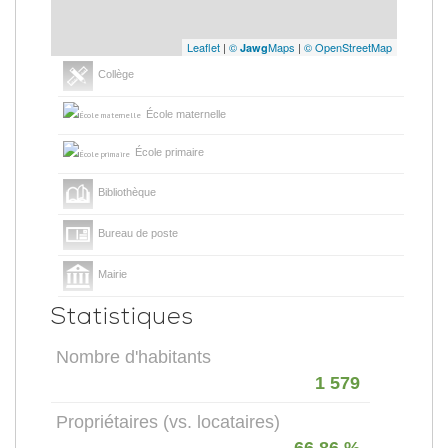
Leaflet
|
©
Maps
|
© OpenStreetMap
Jawg
Collège
École maternelle
École primaire
Bibliothèque
Bureau de poste
Mairie
Statistiques
Nombre d'habitants
1 579
Propriétaires (vs. locataires)
66,86 %