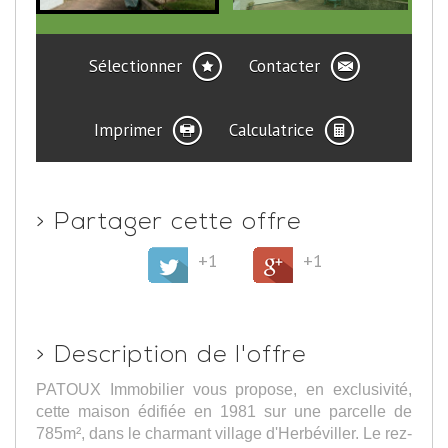
Sélectionner
Contacter
Imprimer
Calculatrice
>
Partager cette offre
+1
+1
>
Description de l'offre
PATOUX Immobilier vous propose, en exclusivité,
cette maison édifiée en 1981 sur une parcelle de
785m², dans le charmant village d'Herbéviller. Le rez-