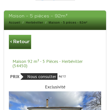
maison - 5 pièces - 92m²
Accueil
Herbéviller
Maison - 5 pièces - 92m²
< Retour
Maison 92 m² - 5 Pièces - Herbéviller
(54450)
PRIX
Nous consulter
Bien vendu
Ref 72
Exclusivité