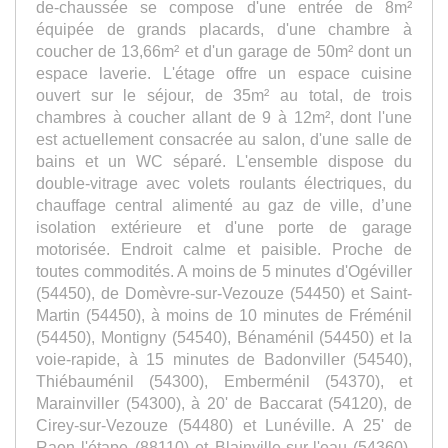
de-chaussée se compose d'une entrée de 8m²
équipée de grands placards, d'une chambre à
coucher de 13,66m² et d'un garage de 50m² dont un
espace laverie. L'étage offre un espace cuisine
ouvert sur le séjour, de 35m² au total, de trois
chambres à coucher allant de 9 à 12m², dont l'une
est actuellement consacrée au salon, d'une salle de
bains et un WC séparé. L'ensemble dispose du
double-vitrage avec volets roulants électriques, du
chauffage central alimenté au gaz de ville, d’une
isolation extérieure et d'une porte de garage
motorisée. Endroit calme et paisible. Proche de
toutes commodités. A moins de 5 minutes d'Ogéviller
(54450), de Domèvre-sur-Vezouze (54450) et Saint-
Martin (54450), à moins de 10 minutes de Fréménil
(54450), Montigny (54540), Bénaménil (54450) et la
voie-rapide, à 15 minutes de Badonviller (54540),
Thiébauménil (54300), Emberménil (54370), et
Marainviller (54300), à 20' de Baccarat (54120), de
Cirey-sur-Vezouze (54480) et Lunéville. A 25' de
Raon l'étape (88110) et Blainville-sur-l'eau (54360),