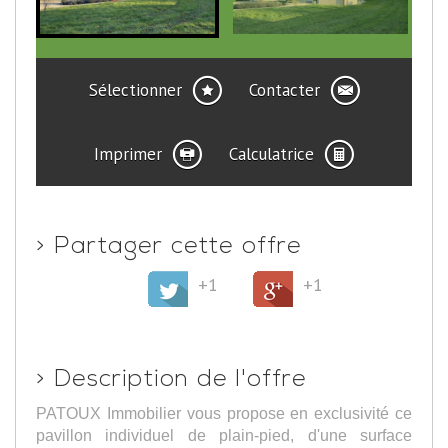
Sélectionner
Contacter
Imprimer
Calculatrice
>
Partager cette offre
+1
+1
>
Description de l'offre
PATOUX Immobilier vous propose en exclusivité ce
pavillon individuel de plain-pied, d'une surface