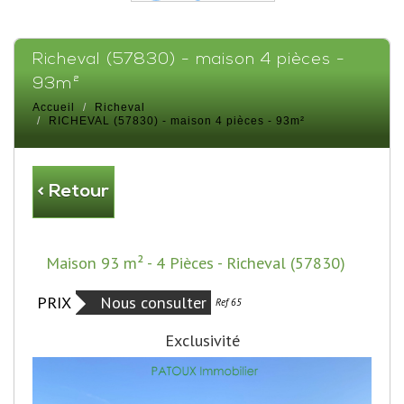
richeval (57830) - maison 4 pièces -
93m²
Accueil
Richeval
RICHEVAL (57830) - maison 4 pièces - 93m²
< Retour
Maison 93 m² - 4 Pièces - Richeval (57830)
PRIX
Nous consulter
Bien vendu
Ref 65
Exclusivité