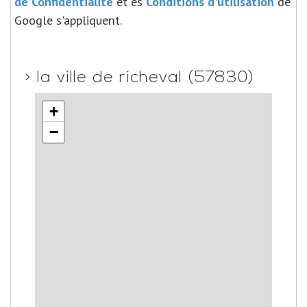
de Confidentialité
et es
Conditions d'utilisation
de
Google s'appliquent.
>
la ville de richeval (57830)
+
−