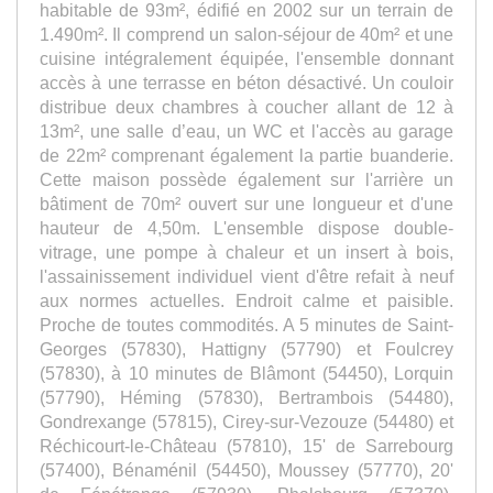
habitable de 93m², édifié en 2002 sur un terrain de
1.490m². Il comprend un salon-séjour de 40m² et une
cuisine intégralement équipée, l'ensemble donnant
accès à une terrasse en béton désactivé. Un couloir
distribue deux chambres à coucher allant de 12 à
13m², une salle d’eau, un WC et l'accès au garage
de 22m² comprenant également la partie buanderie.
Cette maison possède également sur l'arrière un
bâtiment de 70m² ouvert sur une longueur et d'une
hauteur de 4,50m. L'ensemble dispose double-
vitrage, une pompe à chaleur et un insert à bois,
l'assainissement individuel vient d'être refait à neuf
aux normes actuelles. Endroit calme et paisible.
Proche de toutes commodités. A 5 minutes de Saint-
Georges (57830), Hattigny (57790) et Foulcrey
(57830), à 10 minutes de Blâmont (54450), Lorquin
(57790), Héming (57830), Bertrambois (54480),
Gondrexange (57815), Cirey-sur-Vezouze (54480) et
Réchicourt-le-Château (57810), 15' de Sarrebourg
(57400), Bénaménil (54450), Moussey (57770), 20'