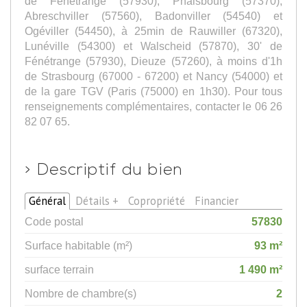
de Fénétrange (57930), Phalsbourg (57370),
Abreschviller (57560), Badonviller (54540) et
Ogéviller (54450), à 25min de Rauwiller (67320),
Lunéville (54300) et Walscheid (57870), 30' de
Fénétrange (57930), Dieuze (57260), à moins d'1h
de Strasbourg (67000 - 67200) et Nancy (54000) et
de la gare TGV (Paris (75000) en 1h30). Pour tous
renseignements complémentaires, contacter le 06 26
82 07 65.
>
Descriptif du bien
Général
Détails +
Copropriété
Financier
Code postal
57830
Surface habitable (m²)
93 m²
surface terrain
1 490 m²
Nombre de chambre(s)
2