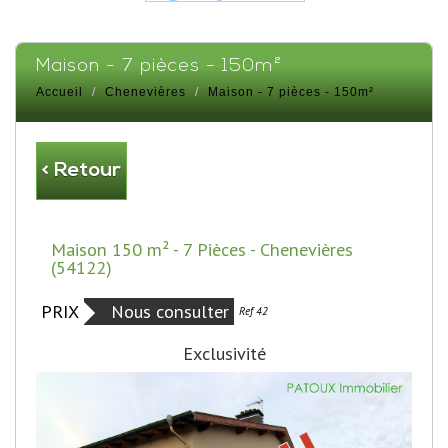
maison - 7 pièces - 150m²
Accueil
Chenevières
Maison - 7 pièces - 150m²
< Retour
Maison 150 m² - 7 Pièces - Chenevières
(54122)
PRIX
Nous consulter
Bien vendu
Ref 42
Exclusivité