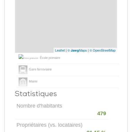
Leaflet
|
©
Maps
|
© OpenStreetMap
Jawg
École primaire
Gare ferroviaire
Mairie
Statistiques
Nombre d'habitants
479
Propriétaires (vs. locataires)