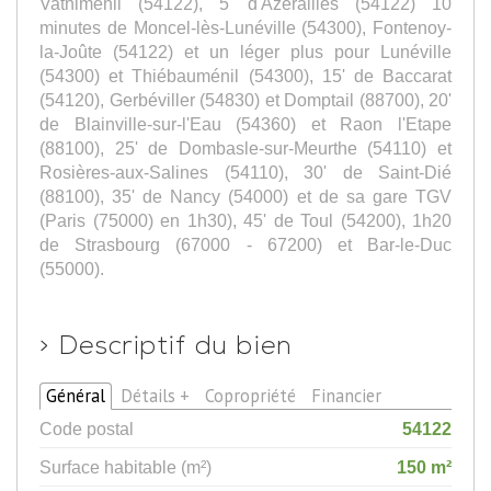
Vathiménil (54122), 5' d'Azerailles (54122) 10
minutes de Moncel-lès-Lunéville (54300), Fontenoy-
la-Joûte (54122) et un léger plus pour Lunéville
(54300) et Thiébauménil (54300), 15' de Baccarat
(54120), Gerbéviller (54830) et Domptail (88700), 20'
de Blainville-sur-l'Eau (54360) et Raon l'Etape
(88100), 25' de Dombasle-sur-Meurthe (54110) et
Rosières-aux-Salines (54110), 30' de Saint-Dié
(88100), 35' de Nancy (54000) et de sa gare TGV
(Paris (75000) en 1h30), 45' de Toul (54200), 1h20
de Strasbourg (67000 - 67200) et Bar-le-Duc
(55000).
>
Descriptif du bien
Général
Détails +
Copropriété
Financier
Code postal
54122
Surface habitable (m²)
150 m²