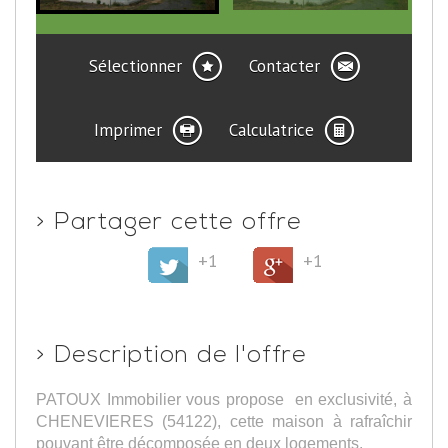
Sélectionner
Contacter
Imprimer
Calculatrice
>
Partager cette offre
+1
+1
>
Description de l'offre
PATOUX Immobilier vous propose en exclusivité, à
CHENEVIERES (54122), cette maison à rafraîchir
pouvant être décomposée en deux logements.