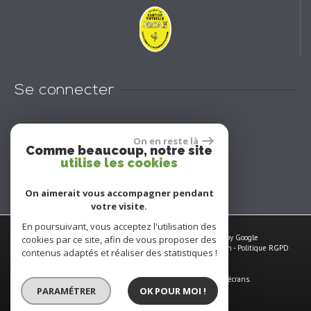
Se connecter
Espace propriétaires
On en reste là
Comme beaucoup, notre site
utilise les cookies
On aimerait vous accompagner pendant
votre visite.
En poursuivant, vous acceptez l'utilisation des
© 2026 | Tous droits réservés | Traduction powered by Google
cookies par ce site, afin de vous proposer des
Plan du site
-
Mentions légales
-
Nos honoraires
-
Liens
-
Admin
-
Politique RGPD
contenus adaptés et réaliser des statistiques !
Site internet compatible multi-supports,
un seul site adaptable à tous les types d'écrans.
PARAMÉTRER
OK POUR MOI !