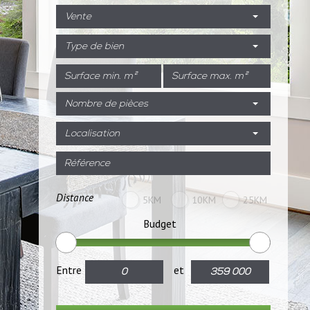
Vente
Type de bien
Nombre de pièces
Localisation
Distance
5KM
10KM
25KM
Budget
Entre
et