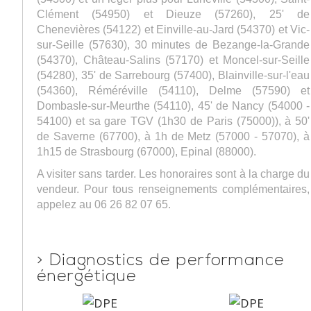
Clément (54950) et Dieuze (57260), 25' de
Chenevières (54122) et Einville-au-Jard (54370) et Vic-
sur-Seille (57630), 30 minutes de Bezange-la-Grande
(54370), Château-Salins (57170) et Moncel-sur-Seille
(54280), 35' de Sarrebourg (57400), Blainville-sur-l'eau
(54360), Réméréville (54110), Delme (57590) et
Dombasle-sur-Meurthe (54110), 45' de Nancy (54000 -
54100) et sa gare TGV (1h30 de Paris (75000)), à 50'
de Saverne (67700), à 1h de Metz (57000 - 57070), à
1h15 de Strasbourg (67000), Epinal (88000).
A visiter sans tarder. Les honoraires sont à la charge du
vendeur. Pour tous renseignements complémentaires,
appelez au 06 26 82 07 65.
>
Diagnostics de performance
énergétique