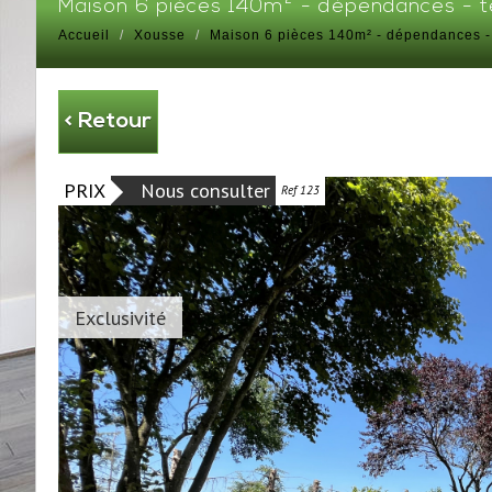
maison 6 pièces 140m² - dépendances - 
Accueil
Xousse
Maison 6 pièces 140m² - dépendances -
< Retour
PRIX
Nous consulter
Ref 123
Exclusivité