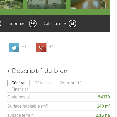
Imprimer
Calculatrice
+1
+1
>
Descriptif du bien
Général
Détails +
Copropriété
Financier
Code postal
54370
Surface habitable (m²)
140 m²
surface terrain
2,15 ha