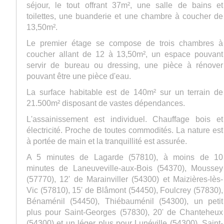
séjour, le tout offrant 37m², une salle de bains et
toilettes, une buanderie et une chambre à coucher de
13,50m².
Le premier étage se compose de trois chambres à
coucher allant de 12 à 13,50m², un espace pouvant
servir de bureau ou dressing, une pièce à rénover
pouvant être une pièce d'eau.
La surface habitable est de 140m² sur un terrain de
21.500m² disposant de vastes dépendances.
L'assainissement est individuel. Chauffage bois et
électricité.
Proche de toutes commodités. La nature est
à portée de main et la tranquillité est assurée.
A 5 minutes de Lagarde (57810), à moins de 10
minutes de Laneuveville-aux-Bois (54370), Moussey
(57770), 12' de Marainviller (54300) et Maizières-lès-
Vic (57810), 15' de Blâmont (54450), Foulcrey (57830),
Bénaménil (54450), Thiébauménil (54300), un petit
plus pour Saint-Georges (57830), 20' de Chanteheux
(54300) et un léger plus pour Lunéville (54300), Saint-