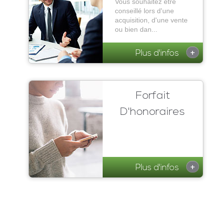
Vous souhaitez être
conseillé lors d'une
acquisition, d'une vente
ou bien dan...
+
Plus d'infos
Forfait
D'honoraires
+
Plus d'infos