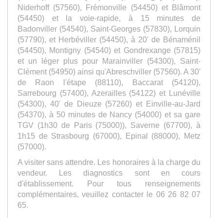
Niderhoff (57560), Frémonville (54450) et Blâmont
(54450) et la voie-rapide, à 15 minutes de
Badonviller (54540), Saint-Georges (57830), Lorquin
(57790), et Herbéviller (54450), à 20' de Bénaménil
(54450), Montigny (54540) et Gondrexange (57815)
et un léger plus pour Marainviller (54300), Saint-
Clément (54950) ainsi qu'Abreschviller (57560). A 30'
de Raon l'étape (88110), Baccarat (54120),
Sarrebourg (57400), Azerailles (54122) et Lunéville
(54300), 40' de Dieuze (57260) et Einville-au-Jard
(54370), à 50 minutes de Nancy (54000) et sa gare
TGV (1h30 de Paris (75000)), Saverne (67700), à
1h15 de Strasbourg (67000), Epinal (88000), Metz
(57000).
A visiter sans attendre. Les honoraires à la charge du
vendeur. Les diagnostics sont en cours
d'établissement. Pour tous renseignements
complémentaires, veuillez contacter le 06 26 82 07
65.