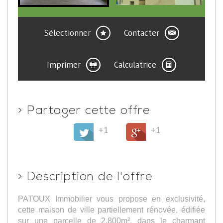
Sélectionner
Contacter
Imprimer
Calculatrice
>
Partager cette offre
+1
+1
>
Description de l'offre
PATOUX Immobilier vous propose en exclusivité,
cette maison de ville partiellement rénovée, édifiée
sur une parcelle de 2.800m², dans le charmant