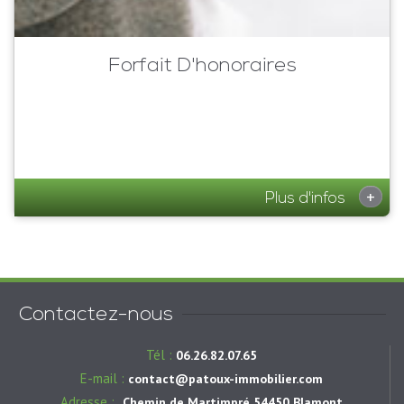
Forfait D'honoraires
+
Plus d'infos
Contactez-nous
Tél :
06.26.82.07.65
E-mail :
contact@patoux-immobilier.com
Adresse :
Chemin de Martimpré 54450 Blamont