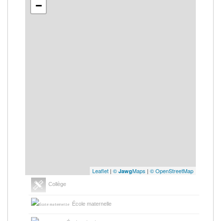
−
Leaflet
|
©
Maps
|
© OpenStreetMap
Jawg
Collège
École maternelle